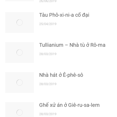
26/06/2019
Tàu Phô-xi-ni-a cổ đại
25/04/2019
Tullianium – Nhà tù ở Rô-ma
28/03/2019
Nhà hát ở Ê-phê-sô
28/03/2019
Ghế xử án ở Giê-ru-sa-lem
28/03/2019